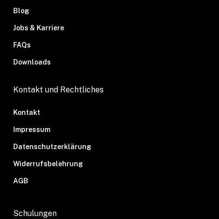
d
Blog
b
l
I
e
Jobs & Karriere
n
FAQs
Downloads
Kontakt und Rechtliches
Kontakt
Impressum
Datenschutzerklärung
Widerrufsbelehrung
AGB
Schulungen