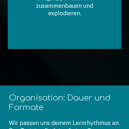
zusammenbauen und
und Bemaßungen/Achsen
einfügen (inkl.
explodieren.
Fehlerbehebung).
Organisation:
Dauer
und
Formate
Wir passen uns deinem Lernrhythmus an.