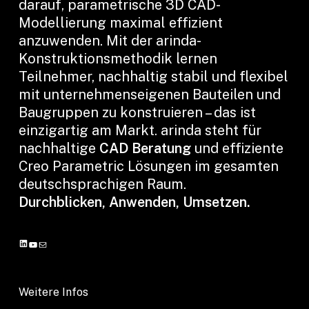
darauf, parametrische 3D CAD-
Modellierung maximal effizient
anzuwenden. Mit der arinda-
Konstruktionsmethodik lernen
Teilnehmer, nachhaltig stabil und flexibel
mit unternehmenseigenen Bauteilen und
Baugruppen zu konstruieren – das ist
einzigartig am Markt. arinda steht für
nachhaltige
CAD Beratung
und effiziente
Creo Parametric Lösungen im gesamten
deutschsprachigen Raum.
Durchblicken, Anwenden, Umsetzen.
L
Y
E
i
o
-
n
u
M
k
Weitere Infos
T
a
e
u
i