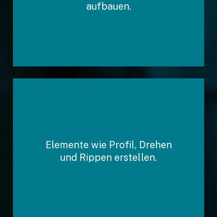
aufbauen.
Der zielsichere Einsatz von
Elemente wie Profil, Drehen
Pick & Place-Elementen (wie
Bohrungen, Schalen,
und Rippen erstellen.
Schrägen).